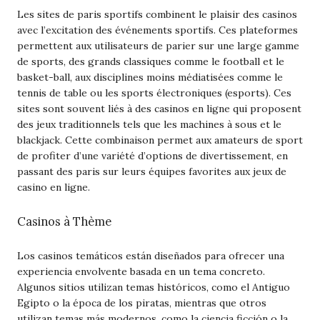
Les sites de paris sportifs combinent le plaisir des casinos
avec l’excitation des événements sportifs. Ces plateformes
permettent aux utilisateurs de parier sur une large gamme
de sports, des grands classiques comme le football et le
basket-ball, aux disciplines moins médiatisées comme le
tennis de table ou les sports électroniques (esports). Ces
sites sont souvent liés à des casinos en ligne qui proposent
des jeux traditionnels tels que les machines à sous et le
blackjack. Cette combinaison permet aux amateurs de sport
de profiter d’une variété d’options de divertissement, en
passant des paris sur leurs équipes favorites aux jeux de
casino en ligne.
Casinos à Thème
Los casinos temáticos están diseñados para ofrecer una
experiencia envolvente basada en un tema concreto.
Algunos sitios utilizan temas históricos, como el Antiguo
Egipto o la época de los piratas, mientras que otros
utilizan temas más modernos, como la ciencia ficción o la