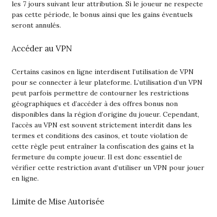
les 7 jours suivant leur attribution. Si le joueur ne respecte
pas cette période, le bonus ainsi que les gains éventuels
seront annulés.
Accéder au VPN
Certains casinos en ligne interdisent l’utilisation de VPN
pour se connecter à leur plateforme. L’utilisation d’un VPN
peut parfois permettre de contourner les restrictions
géographiques et d’accéder à des offres bonus non
disponibles dans la région d’origine du joueur. Cependant,
l’accès au VPN est souvent strictement interdit dans les
termes et conditions des casinos, et toute violation de
cette règle peut entraîner la confiscation des gains et la
fermeture du compte joueur. Il est donc essentiel de
vérifier cette restriction avant d’utiliser un VPN pour jouer
en ligne.
Limite de Mise Autorisée