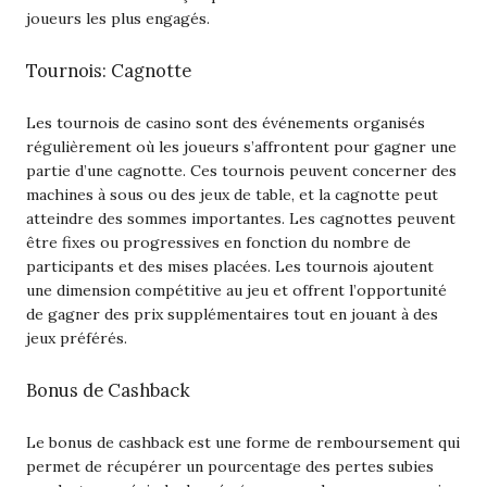
joueurs les plus engagés.
Tournois: Cagnotte
Les tournois de casino sont des événements organisés
régulièrement où les joueurs s’affrontent pour gagner une
partie d’une cagnotte. Ces tournois peuvent concerner des
machines à sous ou des jeux de table, et la cagnotte peut
atteindre des sommes importantes. Les cagnottes peuvent
être fixes ou progressives en fonction du nombre de
participants et des mises placées. Les tournois ajoutent
une dimension compétitive au jeu et offrent l’opportunité
de gagner des prix supplémentaires tout en jouant à des
jeux préférés.
Bonus de Cashback
Le bonus de cashback est une forme de remboursement qui
permet de récupérer un pourcentage des pertes subies