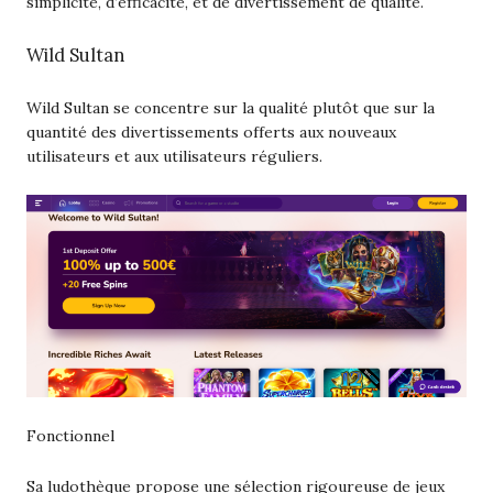
simplicité, d’efficacité, et de divertissement de qualité.
Wild Sultan
Wild Sultan se concentre sur la qualité plutôt que sur la
quantité des divertissements offerts aux nouveaux
utilisateurs et aux utilisateurs réguliers.
Fonctionnel
Sa ludothèque propose une sélection rigoureuse de jeux