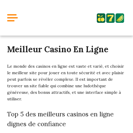
Meilleur Casino En Ligne
Le monde des casinos en ligne est vaste et varié, et choisir
le meilleur site pour jouer en toute sécurité et avec plaisir
peut parfois se révéler complexe. Il est important de
trouver un site fiable qui combine une ludothèque
généreuse, des bonus attractifs, et une interface simple à
utiliser.
Top 5 des meilleurs casinos en ligne
dignes de confiance