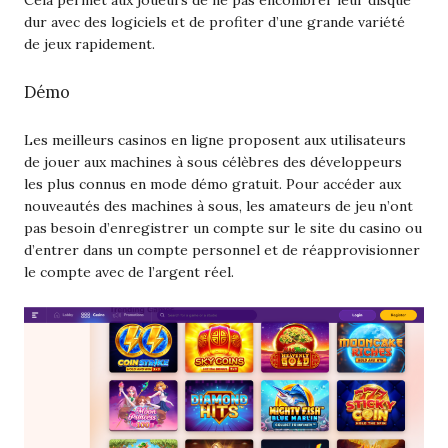
dur avec des logiciels et de profiter d’une grande variété
de jeux rapidement.
Démo
Les meilleurs casinos en ligne proposent aux utilisateurs
de jouer aux machines à sous célèbres des développeurs
les plus connus en mode démo gratuit. Pour accéder aux
nouveautés des machines à sous, les amateurs de jeu n’ont
pas besoin d’enregistrer un compte sur le site du casino ou
d’entrer dans un compte personnel et de réapprovisionner
le compte avec de l’argent réel.