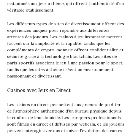
instantanés aux jeux à thème, qui offrent l’authenticité d’un
véritable établissement.
Les différents types de sites de divertissement offrent des
expériences uniques pour répondre aux différentes
attentes des joueurs. Les casinos à jeu instantané mettent
l’accent sur la simplicité et la rapidité, tandis que les
compléments de crypto-monnaie offrent confidentialité et
sécurité grâce à la technologie blockchain. Les sites de
paris sportifs associent le jeu à une passion pour le sport,
tandis que les sites à thème créent un environnement
passionnant et divertissant.
Casinos avec Jeux en Direct
Les casinos en direct permettent aux joueurs de profiter
de l’atmosphère authentique d’un bureau physique depuis
le confort de leur domicile. Les croupiers professionnels
sont filmés en direct et diffusés par webcam, et les joueurs
peuvent interagir avec eux et suivre l’évolution des cartes